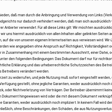
hieden, daß man durch die Anbringung und Verwendung von Links (Verkn
dgerichts nur dadurch verhindert werden, daß man sich ausdrücklich v
Anbieter verwendet. Für all diese Links gilt: Wir möchten ausdrücklich
 wir uns hiermit ausdrücklich von allen Inhalten aller gelinkten Seite
n, auf die von unseren eigenen Internetseiten aus verwiesen wird. Wir 
rden wie angegeben ohne Anspruch auf Richtigkeit, Vollständigkeit od
war in Zusammenhang mit einem bestimmten Ausschnitt, einer Datei, o
 unter den folgenden Bedingungen: Das Dokument darf nur für nichtk
tliche Erklärung und das urheberrechtliche Schutzzeichen des Betre
s Betreibers verändert werden.
erzeit zu widerrufen, und jede Nutzung muß sofort eingestellt werden
 Verfügung gestellt, ohne jegliche Garantien, weder ausdrücklich noch imp
ck, oder Nichtverletzung von Verträgen. Der Betreiber übernimmt keine
 Dokument hingewiesen wird oder die mit diesem Dokument verknüpft 
 Garantien, weder ausdrücklich noch impliziert. In keinem Fall wird der 
hließlich, ohne Beschränkungen, den Schäden, die aus Nutzungsverlust