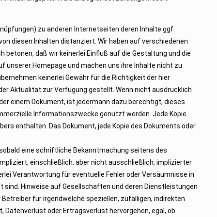
üpfungen) zu anderen Internetseiten deren Inhalte ggf.
on diesen Inhalten distanziert. Wir haben auf verschiedenen
 betonen, daß wir keinerlei Einfluß auf die Gestaltung und die
n auf unserer Homepage und machen uns ihre Inhalte nicht zu
übernehmen keinerlei Gewähr für die Richtigkeit der hier
er Aktualität zur Verfügung gestellt. Wenn nicht ausdrücklich
der einem Dokument, ist jedermann dazu berechtigt, dieses
ommerzielle Informationszwecke genutzt werden. Jede Kopie
ibers enthalten. Das Dokument, jede Kopie des Dokuments oder
, sobald eine schriftliche Bekanntmachung seitens des
liziert, einschließlich, aber nicht ausschließlich, implizierter
rlei Verantwortung für eventuelle Fehler oder Versäumnisse in
sind. Hinweise auf Gesellschaften und deren Dienstleistungen
Betreiber für irgendwelche speziellen, zufälligen, indirekten
, Datenverlust oder Ertragsverlust hervorgehen, egal, ob